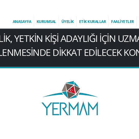
ANASAYFA
KURUMSAL
ÜYELİK
ETİK KURALLAR
FAALİYETLER
K, YETKİN KİŞİ ADAYLIĞI İÇİN UZ
LENMESİNDE DİKKAT EDİLECEK K