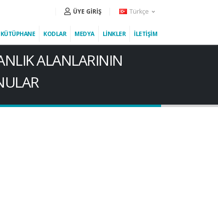
Türkçe
ÜYE GİRİŞ
KÜTÜPHANE
KODLAR
MEDYA
LİNKLER
İLETİŞİM
MANLIK ALANLARININ
ONULAR