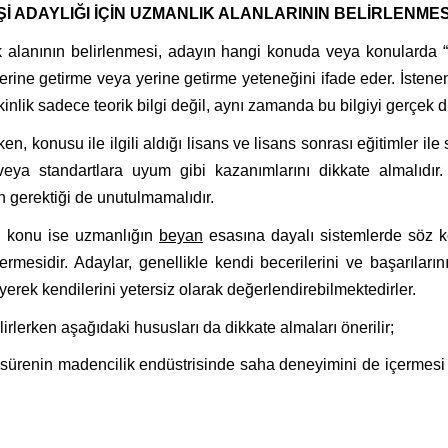
Şİ ADAYLIĞI İÇİN UZMANLIK ALANLARININ BELİRLENM
 alanının belirlenmesi, adayın hangi konuda veya konularda “Yet
yerine getirme veya yerine getirme yeteneğini ifade eder. İstenen
nlik sadece teorik bilgi değil, aynı zamanda bu bilgiyi gerçek 
en, konusu ile ilgili aldığı lisans ve lisans sonrası eğitimler ile
eya standartlara uyum gibi kazanımlarını dikkate almalıdır.
n gerektiği de unutulmamalıdır.
an konu ise uzmanlığın
beyan
esasına dayalı sistemlerde söz k
ermesidir. Adaylar, genellikle kendi becerilerini ve başarıları
erek kendilerini yetersiz olarak değerlendirebilmektedirler.
lirlerken aşağıdaki hususları da dikkate almaları önerilir;
u sürenin madencilik endüstrisinde saha deneyimini de içermes