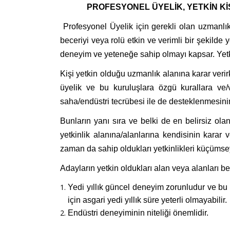
PROFESYONEL ÜYELİK, YETKİN Kİ
Profesyonel Üyelik için gerekli olan uzmanlık
beceriyi veya rolü etkin ve verimli bir şekilde 
deneyim ve yeteneğe sahip olmayı kapsar. Yetki
Kişi yetkin olduğu uzmanlık alanına karar verirk
üyelik ve bu kuruluşlara özgü kurallara ve/v
saha/endüstri tecrübesi ile de desteklenmesini
Bunların yanı sıra ve belki de en belirsiz ol
yetkinlik alanına/alanlarına kendisinin karar v
zaman da sahip oldukları yetkinlikleri küçümsey
Adayların yetkin oldukları alan veya alanları be
Yedi yıllık güncel deneyim zorunludur ve b
için asgari yedi yıllık süre yeterli olmayabilir.
Endüstri deneyiminin niteliği önemlidir.