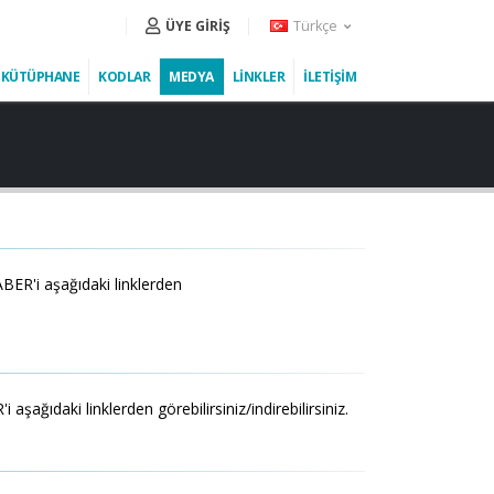
Türkçe
ÜYE GİRİŞ
KÜTÜPHANE
KODLAR
MEDYA
LİNKLER
İLETİŞİM
BER'i aşağıdaki linklerden
ağıdaki linklerden görebilirsiniz/indirebilirsiniz.