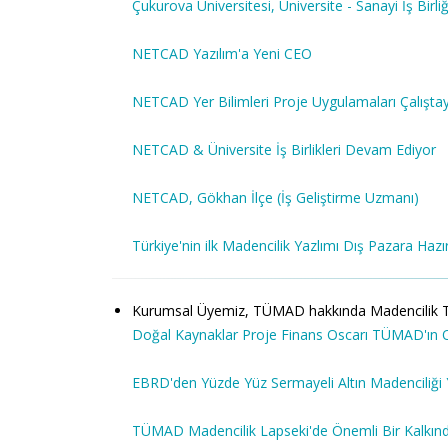
Çukurova Üniversitesi, Üniversite - Sanayi İş Bir
NETCAD Yazılım'a Yeni CEO
NETCAD Yer Bilimleri Proje Uygulamaları Çalıştay
NETCAD & Üniversite İş Birlikleri Devam Ediyor
NETCAD, Gökhan İlçe (İş Geliştirme Uzmanı)
Türkiye'nin ilk Madencilik Yazlımı Dış Pazara Hazı
Kurumsal Üyemiz, TÜMAD hakkında Madencilik Türkiye
Doğal Kaynaklar Proje Finans Oscarı TÜMAD'ın 
EBRD'den Yüzde Yüz Sermayeli Altın Madenciliği 
TÜMAD Madencilik Lapseki'de Önemli Bir Kalkın