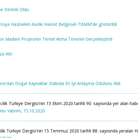
ne Destek Oldu
ya Hazineleri Asırlık Hasret Belgeseli TBMM'de gösterildi
ın Madeni Projesinin Temel Atma Törenini Gerçekleştirdi
a Attı
nce'dan Doğal Kaynaklar Dalında En İyi Anlaşma Ödülünü Aldı
k Türkiye Dergisi'nin 15 Ekim 2020 tarihli 90. sayısında yer alan haberi a
Dev Yatırım, 15.10.2020
rkiye Dergisi'nin 15 Temmuz 2020 tarihli 88. sayısında yeralan HABER'