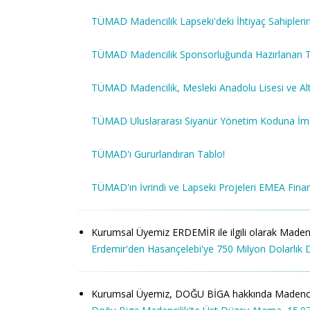
TÜMAD Madencilik Lapseki'deki İhtiyaç Sahipleri
TÜMAD Madencilik Sponsorluğunda Hazırlanan Tro
TÜMAD Madencilik, Mesleki Anadolu Lisesi ve Alt
TÜMAD Uluslararası Siyanür Yönetim Koduna İmz
TÜMAD'ı Gururlandıran Tablo!
TÜMAD'ın İvrindi ve Lapseki Projeleri EMEA Fina
Kurumsal Üyemiz ERDEMİR ile ilgili olarak Madencili
Erdemir'den Hasançelebi'ye 750 Milyon Dolarlık 
Kurumsal Üyemiz, DOĞU BİGA hakkında Madencilik Tü